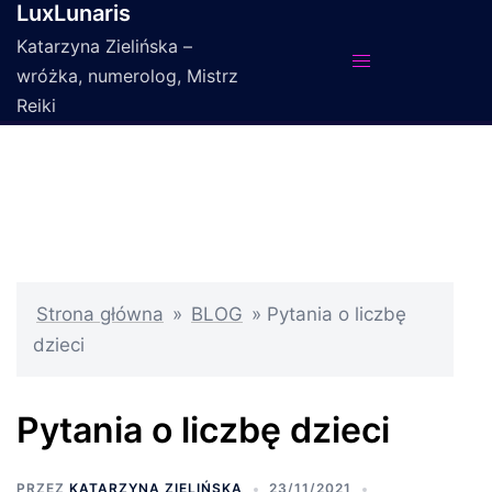
LuxLunaris
Przejdź
do
Katarzyna Zielińska –
treści
wróżka, numerolog, Mistrz
Reiki
Strona główna
»
BLOG
»
Pytania o liczbę
dzieci
Pytania o liczbę dzieci
PRZEZ
KATARZYNA ZIELIŃSKA
23/11/2021