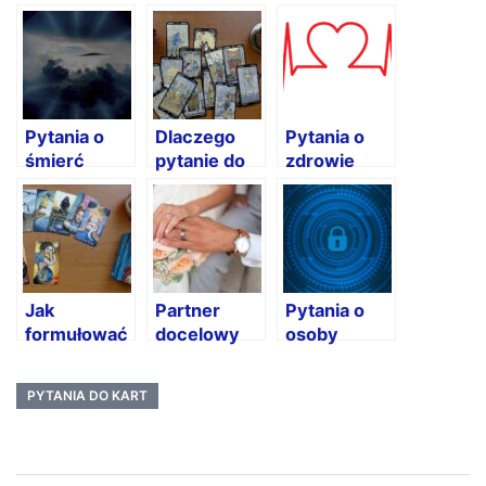
Pytania o
Dlaczego
Pytania o
śmierć
pytanie do
zdrowie
kart jest
ważne?
Jak
Partner
Pytania o
formułować
docelowy
osoby
pytania do
trzecie
kart?
PYTANIA DO KART