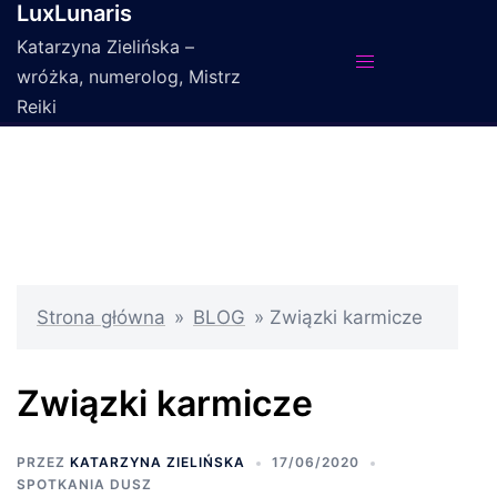
LuxLunaris
Przejdź
do
Katarzyna Zielińska –
treści
wróżka, numerolog, Mistrz
Reiki
Strona główna
»
BLOG
»
Związki karmicze
Związki karmicze
PRZEZ
KATARZYNA ZIELIŃSKA
17/06/2020
SPOTKANIA DUSZ