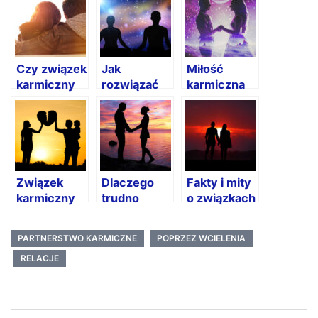
Czy związek
Jak
Miłość
karmiczny
rozwiązać
karmiczna
może
związek
przekształcić
karmiczny?
się w trwałą
relację?
Związek
Dlaczego
Fakty i mity
karmiczny
trudno
o związkach
w rodzinie
zakończyć
karmicznych
związek
PARTNERSTWO KARMICZNE
POPRZEZ WCIELENIA
karmiczny?
RELACJE