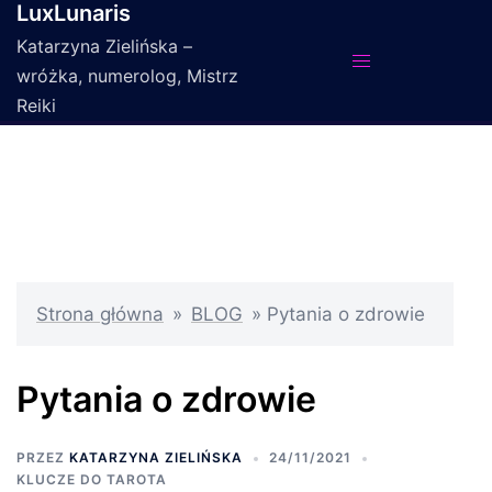
LuxLunaris
Przejdź
do
Katarzyna Zielińska –
treści
wróżka, numerolog, Mistrz
Reiki
Strona główna
»
BLOG
»
Pytania o zdrowie
Pytania o zdrowie
PRZEZ
KATARZYNA ZIELIŃSKA
24/11/2021
KLUCZE DO TAROTA