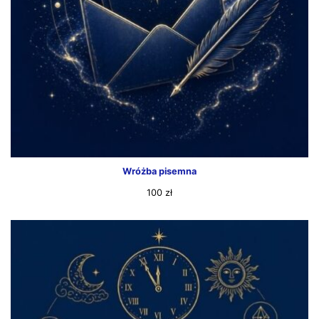
Wróżba pisemna
100
zł