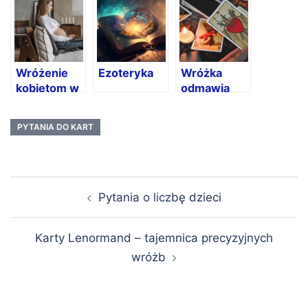
całe życie?
Wróżenie
Ezoteryka
Wróżka
kobietom w
odmawia
ciąży
wykonania
wróżby
PYTANIA DO KART
Nawigacja
Pytania o liczbę dzieci
wpisu
Karty Lenormand – tajemnica precyzyjnych
wróżb