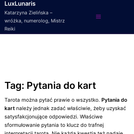
LuxLunaris
Przejdź
do
Katarzyna Zielińska –
treści
wróżka, numerolog, Mistrz
Reiki
Tag:
Pytania do kart
Tarota można pytać prawie o wszystko.
Pytania do
kart
należy jednak zadać właściwie, żeby uzyskać
satysfakcjonujące odpowiedzi. Właściwe
sformułowanie pytania to klucz do trafnej
interpretacji tarota. Nie każda kwestia też nadaje