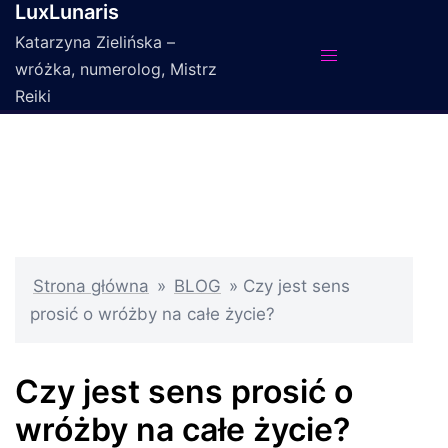
LuxLunaris
Przejdź
do
Katarzyna Zielińska –
treści
wróżka, numerolog, Mistrz
Reiki
Strona główna
»
BLOG
»
Czy jest sens
prosić o wróżby na całe życie?
Czy jest sens prosić o
wróżby na całe życie?