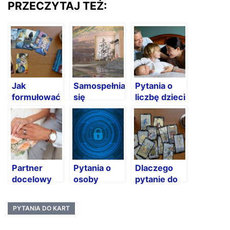
PRZECZYTAJ TEŻ:
Jak
Samospełniająca
Pytania o
formułować
się
liczbę dzieci
pytania do
przepowiednia
kart?
Partner
Pytania o
Dlaczego
docelowy
osoby
pytanie do
trzecie
kart jest
ważne?
PYTANIA DO KART