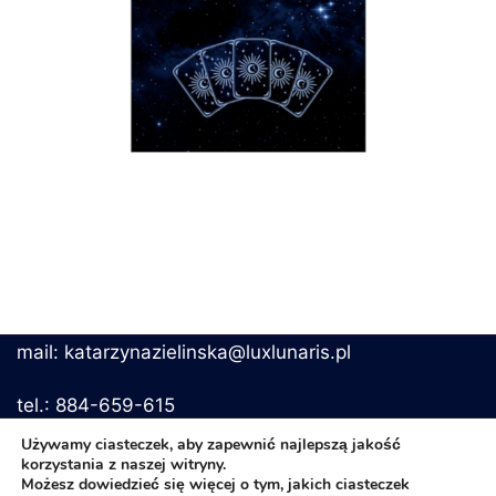
mail: katarzynazielinska@luxlunaris.pl
tel.: 884-659-615
Używamy ciasteczek, aby zapewnić najlepszą jakość
korzystania z naszej witryny.
Możesz dowiedzieć się więcej o tym, jakich ciasteczek
Regulamin i polityka prywatności