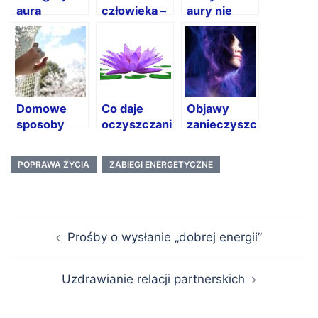
aura
człowieka –
aury nie
zwierząt
energetyczne
wystarcza?
pole naszej
Sprawdź
Duszy
dlaczego i
co zrobić
Domowe
Co daje
Objawy
sposoby
oczyszczanie
zanieczyszczonej
oczyszczania
aury?
aury – po
energetycznego
czym to
POPRAWA ŻYCIA
ZABIEGI ENERGETYCZNE
poznać i
kiedy
reagować?
Nawigacja
Prośby o wysłanie „dobrej energii”
wpisu
Uzdrawianie relacji partnerskich