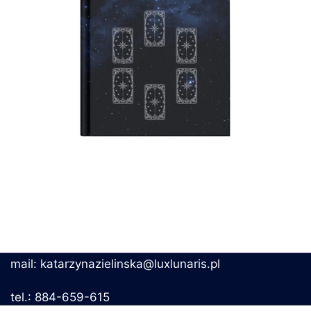
mail: katarzynazielinska@luxlunaris.pl
tel.: 884-659-615