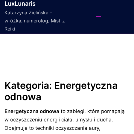
LuxLunaris
Przejdź
do
Katarzyna Zielińska –
treści
wróżka, numerolog, Mistrz
Reiki
Kategoria:
Energetyczna
odnowa
Energetyczna odnowa
to zabiegi, które pomagają
w oczyszczeniu energii ciała, umysłu i ducha.
Obejmuje to techniki oczyszczania aury,