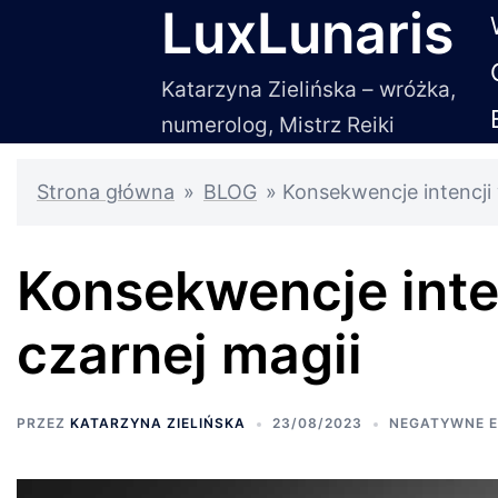
LuxLunaris
Przejdź
do
treści
Katarzyna Zielińska – wróżka,
numerolog, Mistrz Reiki
Strona główna
»
BLOG
»
Konsekwencje intencji
Konsekwencje inte
czarnej magii
PRZEZ
KATARZYNA ZIELIŃSKA
23/08/2023
NEGATYWNE E