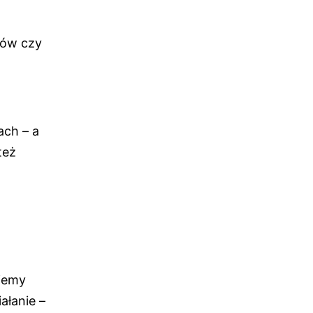
ków czy
ach – a
też
ejemy
ałanie –