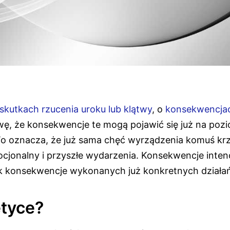
skutkach rzucenia uroku lub klątwy
, o
konsekwencjac
awę, że konsekwencje te mogą pojawić się już na poz
. To oznacza, że już sama chęć wyrządzenia komuś k
cjonalny i przyszłe wydarzenia. Konsekwencje intenc
jak konsekwencje wykonanych już konkretnych działa
etyce?