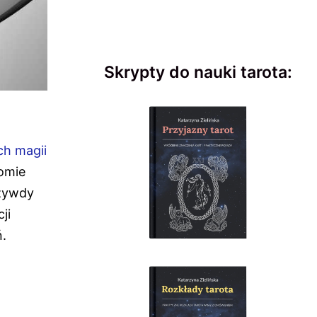
Skrypty do nauki tarota:
h magii
iomie
rzywdy
ji
ń.