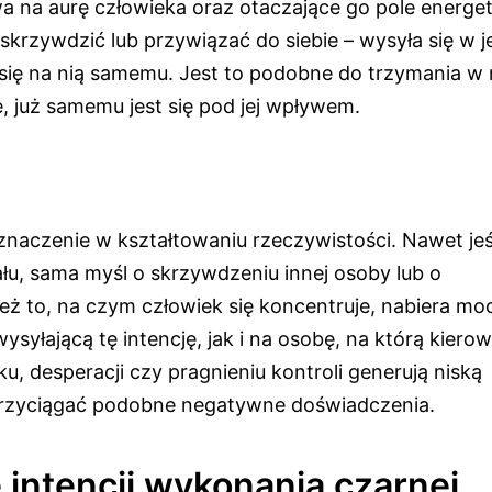
wa na aurę człowieka oraz otaczające go pole energe
skrzywdzić lub przywiązać do siebie – wysyła się w 
się na nią samemu. Jest to podobne do trzymania w 
e, już samemu jest się pod jej wpływem.
znaczenie w kształtowaniu rzeczywistości. Nawet jeśl
u, sama myśl o skrzywdzeniu innej osoby lub o
eż to, na czym człowiek się koncentruje, nabiera mo
yłającą tę intencję, jak i na osobę, na którą kiero
ęku, desperacji czy pragnieniu kontroli generują niską
 przyciągać podobne negatywne doświadczenia.
 intencji wykonania czarnej