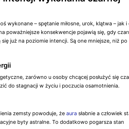
ś wykonane – spętanie miłosne, urok, klątwa – jak i
asna poważniejsze konsekwencje pojawią się, gdy cza
się już na poziomie intencji. Są one mniejsze, niż po
rgii
etyczne, zarówno u osoby chcącej posłużyć się cz
dzić do stagnacji w życiu i poczucia osamotnienia.
nienia zemsty powoduje, że
aura
słabnie a człowiek st
racyjne byty astralne. To dodatkowo pogarsza stan