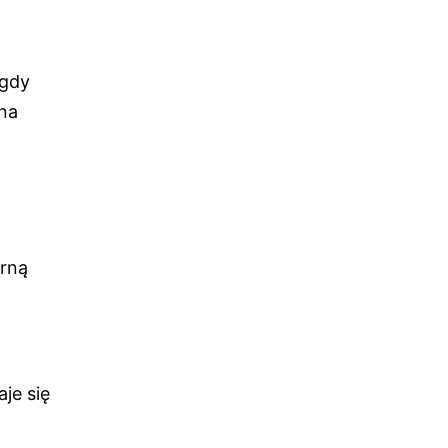
 gdy
rna
arną
aje się