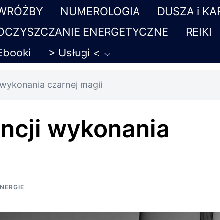
WRÓŻBY
NUMEROLOGIA
DUSZA i K
OCZYSZCZANIE ENERGETYCZNE
REIKI
Ebooki
> Usługi <
 wykonania czarnej magii
ncji wykonania
NERGIE