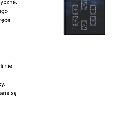
tyczne.
jego
ręce
i nie
cy.
wane są