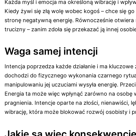
Każda myśl i emocja ma określoną wibrację i wpły
Kiedy żywi się złą wolę wobec kogoś – chce się go 
stronę negatywną energię. Równocześnie otwiera 
trucizny – zanim zdoła się przekazać ją innej osobi
Waga samej intencji
Intencja poprzedza każde działanie i ma kluczowe 
dochodzi do fizycznego wykonania czarnego rytuał
manipulowaniu jej uczuciami wysyła energię. Przeci
Energia ta może więc wpłynąć zarówno na osobę wys
pragnienia. Intencje oparte na złości, nienawiści, l
wibrację, która może blokować rozwój osobisty i
Jakie są więc konsekwencje