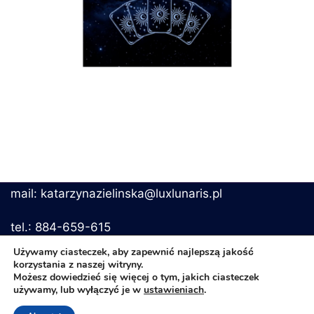
mail: katarzynazielinska@luxlunaris.pl
tel.: 884-659-615
Używamy ciasteczek, aby zapewnić najlepszą jakość
korzystania z naszej witryny.
Możesz dowiedzieć się więcej o tym, jakich ciasteczek
Regulamin i polityka prywatności
używamy, lub wyłączyć je w
ustawieniach
.