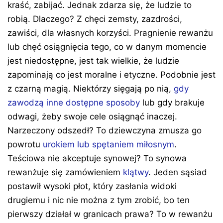
kraść, zabijać. Jednak zdarza się, że ludzie to
robią. Dlaczego? Z chęci zemsty, zazdrości,
zawiści, dla własnych korzyści. Pragnienie rewanżu
lub chęć osiągnięcia tego, co w danym momencie
jest niedostępne, jest tak wielkie, że ludzie
zapominają co jest moralne i etyczne. Podobnie jest
z czarną magią. Niektórzy sięgają po nią,
gdy
zawodzą inne dostępne sposoby
lub gdy brakuje
odwagi, żeby swoje cele osiągnąć inaczej.
Narzeczony odszedł? To dziewczyna zmusza go
powrotu
urokiem lub spętaniem miłosnym
.
Teściowa nie akceptuje synowej? To synowa
rewanżuje się zamówieniem
klątwy
. Jeden sąsiad
postawił wysoki płot, który zasłania widoki
drugiemu i nic nie można z tym zrobić, bo ten
pierwszy działał w granicach prawa? To w rewanżu