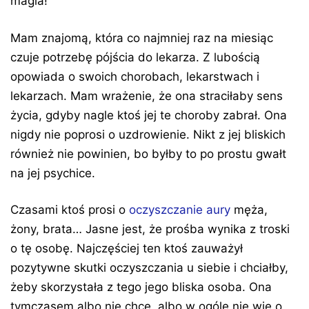
magia!
Mam znajomą, która co najmniej raz na miesiąc
czuje potrzebę pójścia do lekarza. Z lubością
opowiada o swoich chorobach, lekarstwach i
lekarzach. Mam wrażenie, że ona straciłaby sens
życia, gdyby nagle ktoś jej te choroby zabrał. Ona
nigdy nie poprosi o uzdrowienie. Nikt z jej bliskich
również nie powinien, bo byłby to po prostu gwałt
na jej psychice.
Czasami ktoś prosi o
oczyszczanie aury
męża,
żony, brata… Jasne jest, że prośba wynika z troski
o tę osobę. Najczęściej ten ktoś zauważył
pozytywne skutki oczyszczania u siebie i chciałby,
żeby skorzystała z tego jego bliska osoba. Ona
tymczasem albo nie chce, albo w ogóle nie wie o