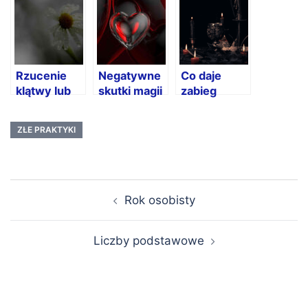
wolną wolę
czarnej
miłosna
magii
Rzucenie
Negatywne
Co daje
klątwy lub
skutki magii
zabieg
uroku nie
miłosnej
oczyszczenia
pozostanie
z czarnej
ZŁE PRAKTYKI
bez
magii?
konsekwencji!
Nawigacja
Rok osobisty
wpisu
Liczby podstawowe