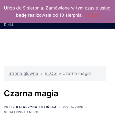
LuxLunaris
Przejdź
Urlop do 9 sierpnia. Zamówione w tym czasie usługi
do
Katarzyna Zielińska –
będę realizowała od 10 sierpnia.
Odrzuć
treści
wróżka, numerolog, Mistrz
Reiki
Strona główna
»
BLOG
»
Czarna magia
Czarna magia
PRZEZ
KATARZYNA ZIELIŃSKA
27/05/2020
NEGATYWNE ENERGIE