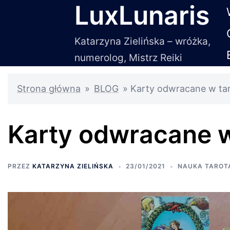
LuxLunaris
Przejdź
do
treści
Katarzyna Zielińska – wróżka,
numerolog, Mistrz Reiki
Strona główna
»
BLOG
»
Karty odwracane w ta
Karty odwracane w
PRZEZ
KATARZYNA ZIELIŃSKA
23/01/2021
NAUKA TAROT