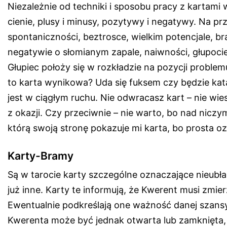
Niezależnie od techniki i sposobu pracy z kartami
cienie, plusy i minusy, pozytywy i negatywy. Na pr
spontaniczności, beztrosce, wielkim potencjale, 
negatywie o słomianym zapale, naiwności, głupocie
Głupiec położy się w rozkładzie na pozycji problemu
to karta wynikowa? Uda się fuksem czy będzie ka
jest w ciągłym ruchu. Nie odwracasz kart – nie wie
z okazji. Czy przeciwnie – nie warto, bo nad niczy
którą swoją stronę pokazuje mi karta, bo prosta 
Karty-Bramy
Są w tarocie karty szczególne oznaczające nieubł
już inne. Karty te informują, że Kwerent musi zmie
Ewentualnie podkreślają one ważność danej szansy
Kwerenta może być jednak otwarta lub zamknięta, g