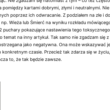
ąć. Nie zgadzam się natomiast z tym – co też często
 pomiędzy kartami dobrymi, złymi i neutralnymi. Ni
ch poprzez ich odwracanie. Z podziałem na złe i d
ie np. Wieża lub Śmierć na wyniku rozkładu mówiąceg
2 puchary pokazujące nastawienia tego toksycznego
to temat na inny artykuł. Tak samo nie zgadzam się z
ostrzegana jako negatywna. Ona może wskazywać j
konkretnym czasie. Przecież tak zdarza się w życiu,
acza to, że tak będzie zawsze.