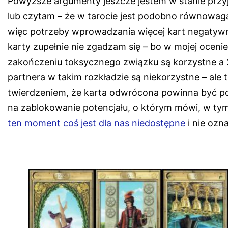
Powyższe argumenty jeszcze jestem w stanie przyj
lub czytam – że w tarocie jest podobno równowaga
więc potrzeby wprowadzania więcej kart negatywny
karty zupełnie nie zgadzam się – bo w mojej ocen
zakończeniu toksycznego związku są korzystne a 
partnera w takim rozkładzie są niekorzystne – ale 
twierdzeniem, że karta odwrócona powinna być p
na zablokowanie potencjału, o którym mówi, w tym 
ten moment coś jest dla nas niedostępne
i nie ozn