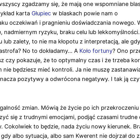
 wszyscy zgadzamy się, że mają one wspomniane blask
zykład karta
Głupiec
w blaskach powie nam o
braku oczekiwań i pragnieniu doświadczania nowego. 
, nadmiernym ryzyku, braku celu lub lekkomyślności
 lub zalety, to nie ma kłopotu z interpretacją, ale gd
tastrofa? No to dokładamy… A
Koło fortuny
? Ono prz
sz czy pokazuje, że to optymalny czas i że trzeba ko
m nie będziesz mieć kontroli. Ja nie muszę zastanawia
oznacza pozytywy a odwrócona negatywy. I tak ją cz
agalność zmian. Mówią że życie po ich przekroczeniu
rzyć się z trudnymi emocjami, podjąć czasami trudne 
. Cokolwiek to będzie, nada życiu nowy kierunek. B
dy albo sytuacja, albo sam Kwerent nie dojrzał do 