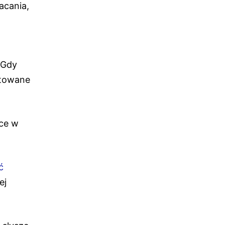
acania,
 Gdy
ktowane
sce w
ć
ej