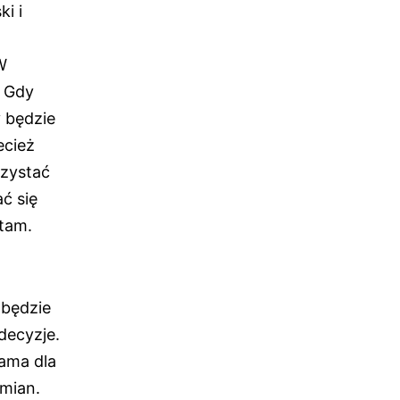
i i
W
. Gdy
y będzie
ecież
rzystać
ć się
ytam.
 będzie
decyzje.
rama dla
zmian.