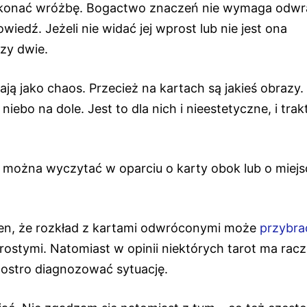
wykonać wróżbę. Bogactwo znaczeń nie wymaga odwr
iedź. Jeżeli nie widać jej wprost lub nie jest ona
zy dwie.
ją jako chaos. Przecież na kartach są jakieś obrazy.
iebo na dole. Jest to dla nich i nieestetyczne, i tra
 – można wyczytać w oparciu o karty obok lub o miej
en, że rozkład z kartami odwróconymi może
przybra
prostymi. Natomiast w opinii niektórych tarot ma racz
 ostro diagnozować sytuację.