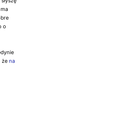
 słyszę
e ma
obre
o o
edynie
 że
na