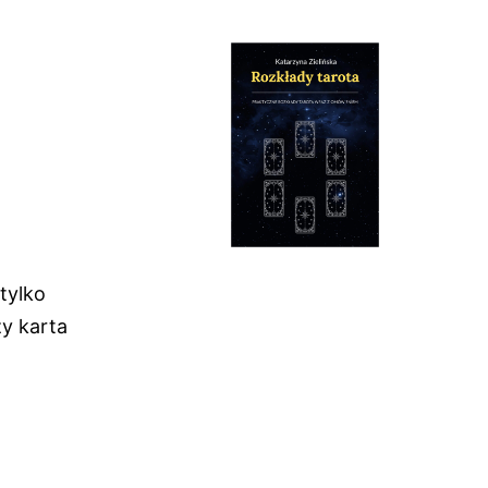
w
 tylko
zy karta