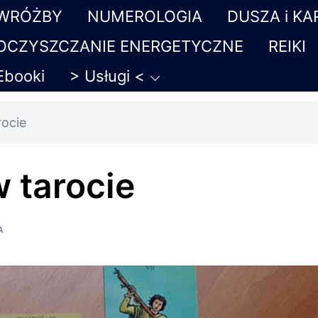
WRÓŻBY
NUMEROLOGIA
DUSZA i K
OCZYSZCZANIE ENERGETYCZNE
REIKI
Ebooki
> Usługi <
rocie
 tarocie
A