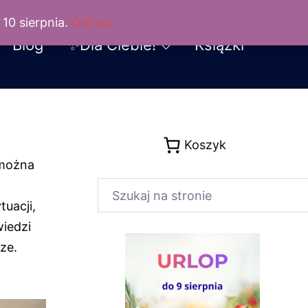
ARMA
10 sierpnia.
Odrzuć
Blog
✨Dla Ciebie!
Książki
Koszyk
 można
Szukaj
tuacji,
wiedzi
ze.