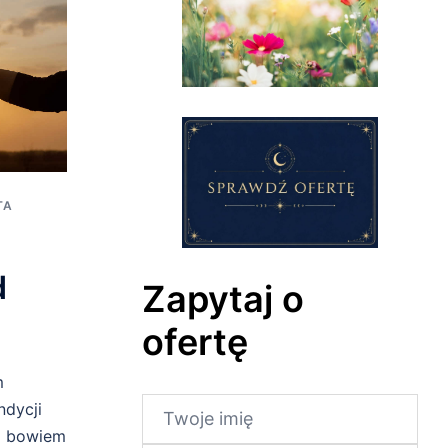
TA
d
Zapytaj o
ofertę
m
ndycji
a bowiem