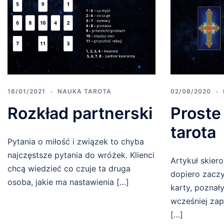
16/01/2021
NAUKA TAROTA
02/08/2020
Rozkład partnerski
Proste
tarota
Pytania o miłość i związek to chyba
najczęstsze pytania do wróżek. Klienci
Artykuł skier
chcą wiedzieć co czuje ta druga
dopiero zaczy
osoba, jakie ma nastawienia […]
karty, poznały
wcześniej zap
[…]