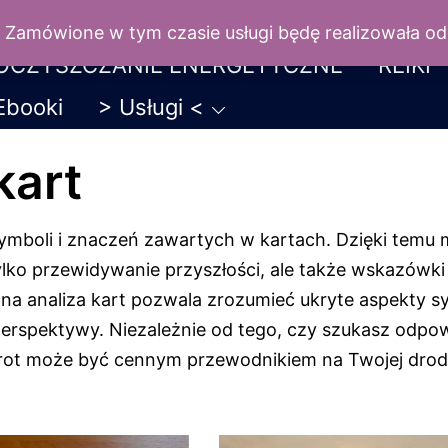
WRÓŻBY
NUMEROLOGIA
DUSZA i K
. Zamówione w tym czasie usługi będę realizowała od 
OCZYSZCZANIE ENERGETYCZNE
REIKI
Ebooki
> Usługi <
kart
ymboli i znaczeń zawartych w kartach. Dzięki temu
ylko przewidywanie przyszłości, ale także wskazówki
lna analiza kart pozwala zrozumieć ukryte aspekty sy
 perspektywy. Niezależnie od tego, czy szukasz odpo
tarot może być cennym przewodnikiem na Twojej drod