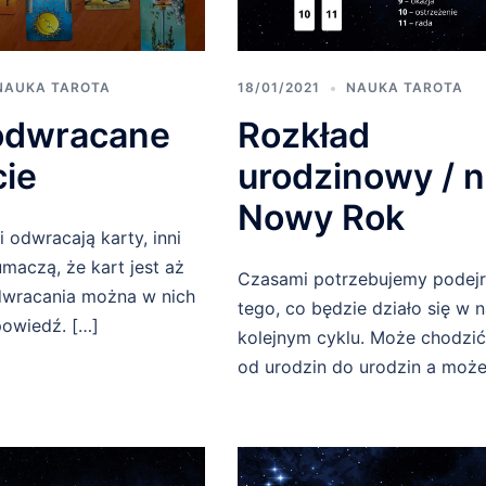
NAUKA TAROTA
18/01/2021
NAUKA TAROTA
odwracane
Rozkład
cie
urodzinowy / 
Nowy Rok
i odwracają karty, inni
łumaczą, że kart jest aż
Czasami potrzebujemy podejr
dwracania można w nich
tego, co będzie działo się w
owiedź. […]
kolejnym cyklu. Może chodzić
od urodzin do urodzin a może