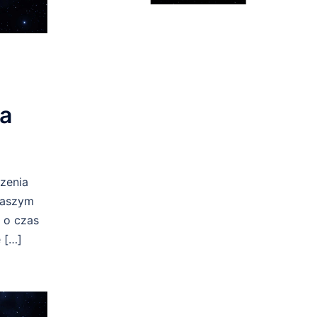
na
zenia
 naszym
 o czas
 […]