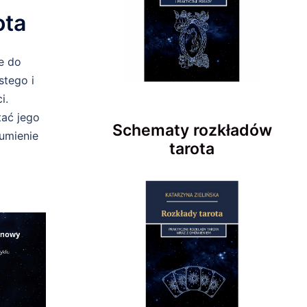
ota
e do
stego i
i.
tać jego
Schematy rozkładów
zumienie
tarota