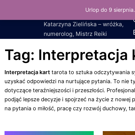
LuxLunaris
Przejdź
Urlop do 9 sierpnia
do
treści
Katarzyna Zielińska – wróżka,
numerolog, Mistrz Reiki
Tag:
Interpretacja 
Interpretacja kart
tarota to sztuka odczytywania s
uzyskać odpowiedzi na nurtujące pytania. To nie t
dotyczące teraźniejszości i przeszłości. Profesjona
podjąć lepsze decyzje i spojrzeć na życie z nowej
na pytania o miłość, pracę czy rozwój duchowy, 