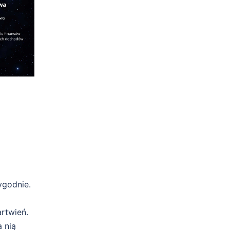
ygodnie.
rtwień.
 nią