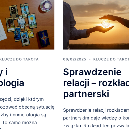
KLUCZE DO TAROTA
06/02/2025
KLUCZE DO TARO
 i
Sprawdzenie
logia
relacji – rozkła
partnerski
zędzi, dzięki którym
ozować obecną sytuację
Sprawdzenie relacji rozkłade
żby i numerologia są
partnerskim daje wiedzę o ko
h. To samo można
związku. Rozkład ten pozwal