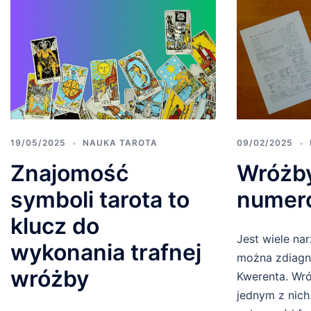
19/05/2025
NAUKA TAROTA
09/02/2025
Znajomość
Wróżby
symboli tarota to
numero
klucz do
Jest wiele nar
wykonania trafnej
można zdiagn
wróżby
Kwerenta. Wró
jednym z nic