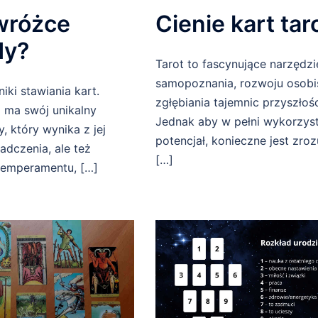
wróżce
Cienie kart tar
dy?
Tarot to fascynujące narzędzi
samopoznania, rozwoju osobi
iki stawiania kart.
zgłębiania tajemnic przyszłośc
 ma swój unikalny
Jednak aby w pełni wykorzys
, który wynika z jej
potencjał, konieczne jest zro
adczenia, ale też
[…]
temperamentu, […]