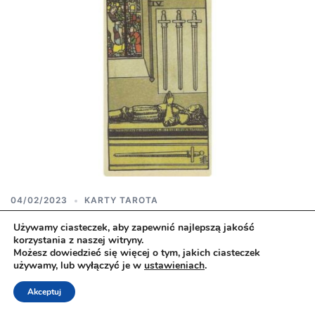
04/02/2023
KARTY TAROTA
4 miecze – karta tarota
Używamy ciasteczek, aby zapewnić najlepszą jakość
korzystania z naszej witryny.
Możesz dowiedzieć się więcej o tym, jakich ciasteczek
używamy, lub wyłączyć je w
ustawieniach
.
4 miecze to karta, która mówi o potrzebie wyciszenia,
regeneracji i odzyskania wewnętrznej równowagi.
Akceptuj
Pokazuje moment wytchnienia po trudnym okresie lub