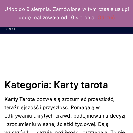
LuxLunaris
Przejdź
Urlop do 9 sierpnia. Zamówione w tym czasie usługi
do
Katarzyna Zielińska –
będę realizowała od 10 sierpnia.
Odrzuć
treści
wróżka, numerolog, Mistrz
Reiki
Kategoria:
Karty tarota
Karty Tarota
pozwalają zrozumieć przeszłość,
teraźniejszość i przyszłość. Pomagają w
odkrywaniu ukrytych prawd, podejmowaniu decyzji
i zrozumieniu własnej ścieżki życiowej. Dają
wskazówki, ukazują możliwości, ostrzegają. To nie