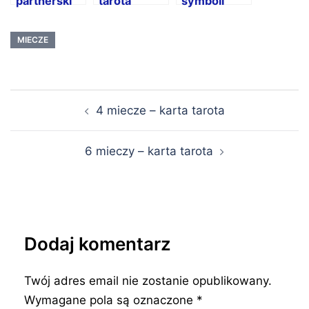
partnerski
tarota
symboli
tarota to
klucz do
MIECZE
wykonania
trafnej
wróżby
Nawigacja
4 miecze – karta tarota
wpisu
6 mieczy – karta tarota
Dodaj komentarz
Twój adres email nie zostanie opublikowany.
Wymagane pola są oznaczone
*