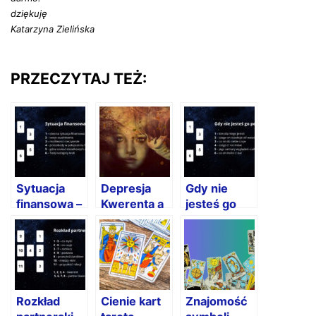
dziękuję
Katarzyna Zielińska
PRZECZYTAJ TEŻ:
Sytuacja
Depresja
Gdy nie
finansowa –
Kwerenta a
jesteś go
rozkład
wróżby
pewna –
tarota
rozkład
tarota
Rozkład
Cienie kart
Znajomość