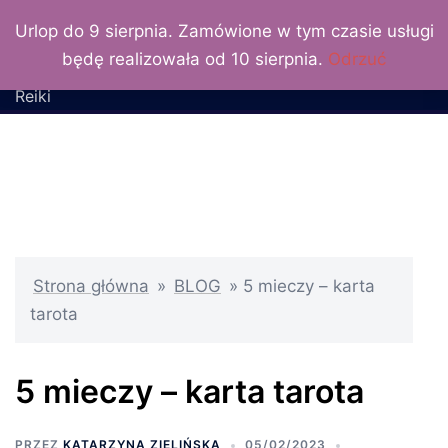
LuxLunaris
Przejdź
Urlop do 9 sierpnia. Zamówione w tym czasie usługi
do
Katarzyna Zielińska –
będę realizowała od 10 sierpnia.
Odrzuć
treści
wróżka, numerolog, Mistrz
Reiki
Strona główna
»
BLOG
»
5 mieczy – karta
tarota
5 mieczy – karta tarota
PRZEZ
KATARZYNA ZIELIŃSKA
05/02/2023