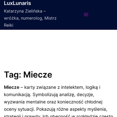
LuxLunaris
Przejdź
do
Katarzyna Zielińska –
treści
wróżka, numerolog, Mistrz
Reiki
Tag:
Miecze
Miecze
– karty związane z intelektem, logiką i
komunikacją. Symbolizują analizę, decyzje,
wyzwania mentalne oraz konieczność chłodnej
oceny sytuacji. Pokazują różne aspekty myślenia,
strategii i prawdy. Ich obecność w rozkładzie często