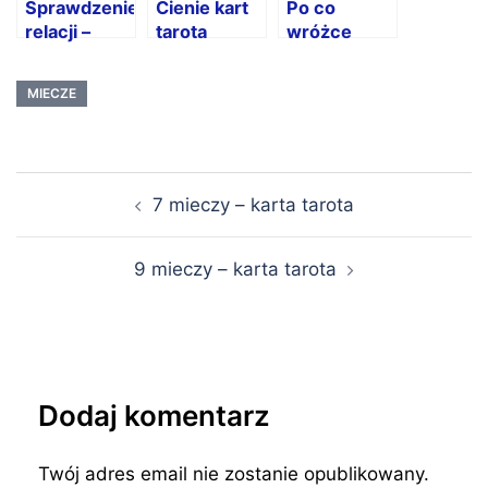
Sprawdzenie
Cienie kart
Po co
relacji –
tarota
wróżce
rozkład
rozkłady?
partnerski
MIECZE
Nawigacja
7 mieczy – karta tarota
wpisu
9 mieczy – karta tarota
Dodaj komentarz
Twój adres email nie zostanie opublikowany.