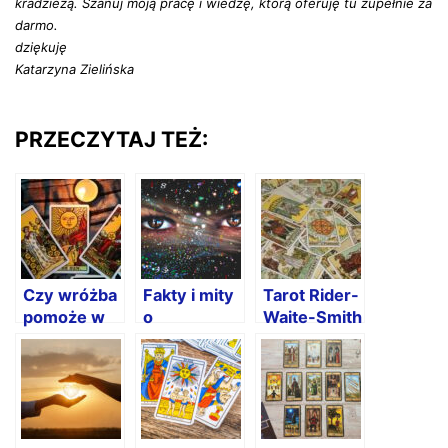
kradzieżą. Szanuj moją pracę i wiedzę, którą oferuję tu zupełnie za
darmo.
dziękuję
Katarzyna Zielińska
PRZECZYTAJ TEŻ:
Czy wróżba
Fakty i mity
Tarot Rider-
pomoże w
o
Waite-Smith
poprawie
numerologii
– status
finansów?
– co jest
prawny
prawdą a co
nie?