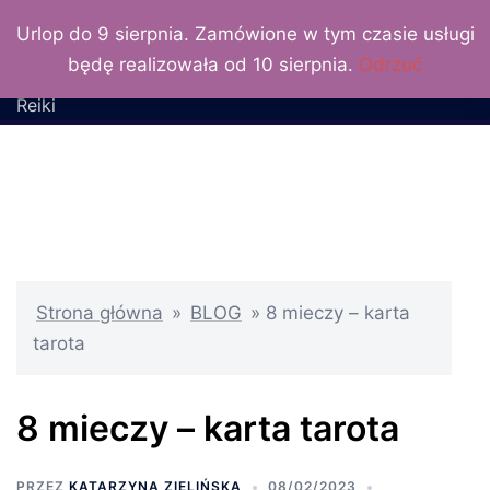
LuxLunaris
Przejdź
Urlop do 9 sierpnia. Zamówione w tym czasie usługi
do
Katarzyna Zielińska –
będę realizowała od 10 sierpnia.
Odrzuć
treści
wróżka, numerolog, Mistrz
Reiki
Strona główna
»
BLOG
»
8 mieczy – karta
tarota
8 mieczy – karta tarota
PRZEZ
KATARZYNA ZIELIŃSKA
08/02/2023