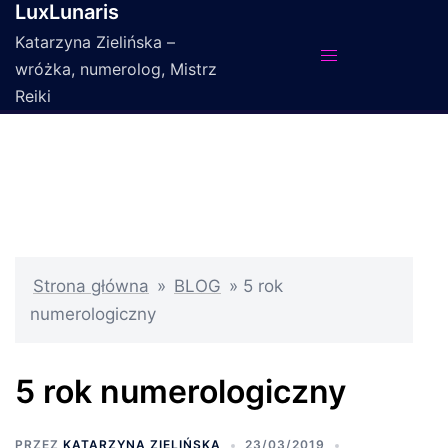
LuxLunaris
Przejdź
do
Katarzyna Zielińska –
treści
wróżka, numerolog, Mistrz
Reiki
Strona główna
»
BLOG
»
5 rok
numerologiczny
5 rok numerologiczny
PRZEZ
KATARZYNA ZIELIŃSKA
23/03/2019