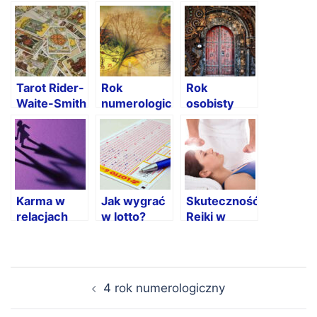
Tarot Rider-
Rok
Rok
Waite-Smith
numerologiczny
osobisty
– status
prawny
Karma w
Jak wygrać
Skuteczność
relacjach
w lotto?
Reiki w
Numerologia
badaniach
pokazuje
naukowych
gdzie ludzie
Nawigacja
popełniają
4 rok numerologiczny
wpisu
błąd