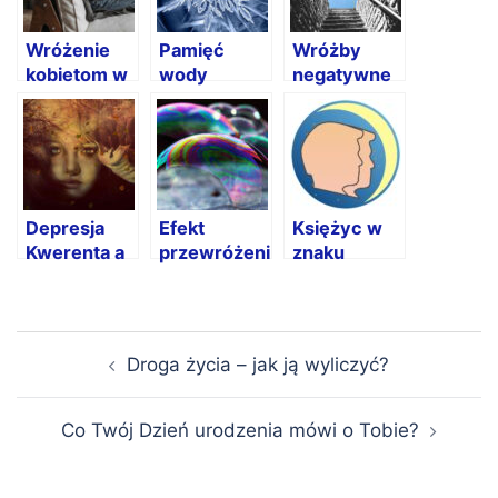
Wróżenie
Pamięć
Wróżby
kobietom w
wody
negatywne
ciąży
nie muszą
się
sprawdzać!
Depresja
Efekt
Księżyc w
Kwerenta a
przewróżenia
znaku
wróżby
Bliźniąt
Nawigacja
Droga życia – jak ją wyliczyć?
wpisu
Co Twój Dzień urodzenia mówi o Tobie?