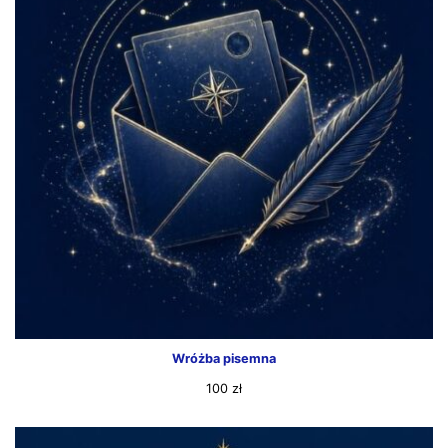
Wróżba pisemna
100
zł