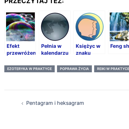
PRZECZYTAJ TEŻ:
Efekt
Pełnia w
Księżyc w
Feng sh
przewróżenia
kalendarzu
znaku
księżycowym
Bliźniąt
EZOTERYKA W PRAKTYCE
POPRAWA ŻYCIA
REIKI W PRAKTYC
Nawigacja
Pentagram i heksagram
wpisu