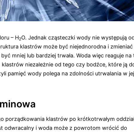
doru – H
O. Jednak cząsteczki wody nie występują od
2
truktura klastrów może być niejednorodna i zmieniać
ć mniej lub bardziej trwała. Woda więc reaguje na t
lastrów niezależnie od tego czy bodźce, które ją d
 Czyli pamięć wody polega na zdolności utrwalania w je
erminowa
go porządkowania klastrów po krótkotrwałym oddzia
jest odwracalny i woda może z powrotom wrócić do