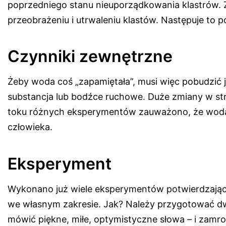
poprzedniego stanu nieuporządkowania klastrów.
przeobrażeniu i utrwaleniu klastów. Następuje to p
Czynniki zewnętrzne
Żeby woda coś „zapamiętała”, musi więc pobudzić j
substancja lub bodźce ruchowe. Duże zmiany w st
toku różnych eksperymentów zauważono, że woda p
człowieka.
Eksperyment
Wykonano już wiele eksperymentów potwierdzając
we własnym zakresie. Jak? Należy przygotować dw
mówić piękne, miłe, optymistyczne słowa – i zamr