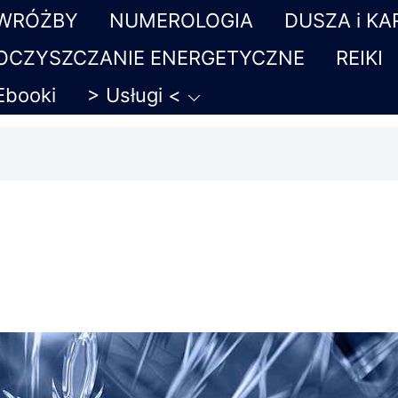
WRÓŻBY
NUMEROLOGIA
DUSZA i K
OCZYSZCZANIE ENERGETYCZNE
REIKI
Ebooki
> Usługi <