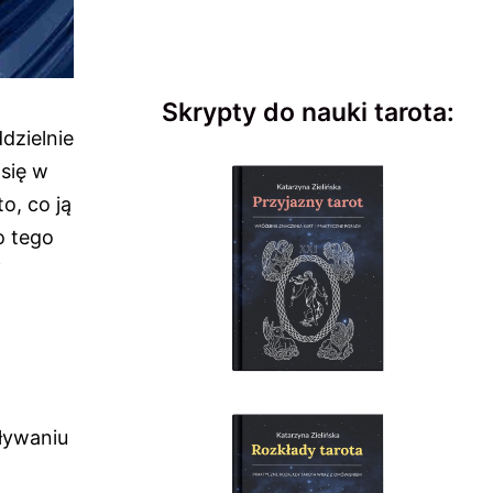
Skrypty do nauki tarota:
dzielnie
 się w
o, co ją
o tego
j
ływaniu