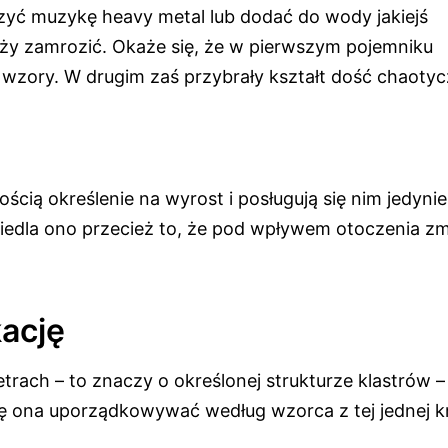
czyć muzykę heavy metal lub dodać do wody jakiejś
eży zamrozić. Okaże się, że w pierwszym pojemniku
e wzory. W drugim zaś przybrały kształt dość chaotyc
ścią określenie na wyrost i posługują się nim jedynie
iedla ono przecież to, że pod wpływem otoczenia zm
ację
rach – to znaczy o określonej strukturze klastrów –
 ona uporządkowywać według wzorca z tej jednej kr