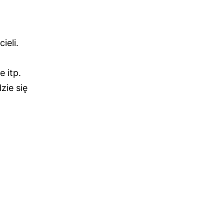
eli.
 itp.
zie się