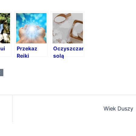
ui
Przekaz
Oczyszczanie
Reiki
solą
E
Wiek Duszy