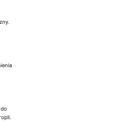
zny.
ienia
 do
opli.