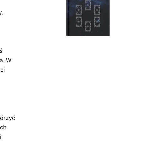
y.
ś
a. W
ci
tórzyć
ich
i