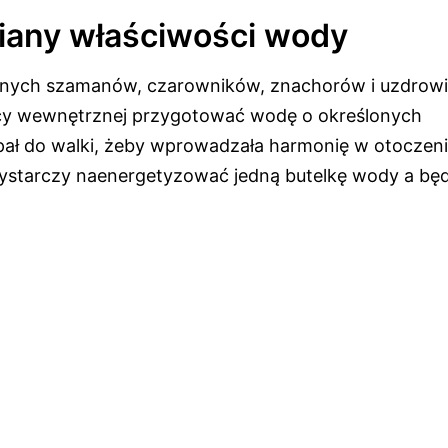
iany właściwości wody
nych szamanów, czarowników, znachorów i uzdrowici
mocy wewnętrznej przygotować wodę o określonych
pał do walki, żeby wprowadzała harmonię w otoczenie
ystarczy naenergetyzować jedną butelkę wody a będ