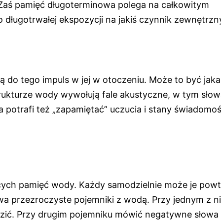
 Zaś pamięć długoterminowa polega na całkowitym
o długotrwałej ekspozycji na jakiś czynnik zewnętrzn
ą do tego impuls w jej w otoczeniu. Może to być jaka
rukturze wody wywołują fale akustyczne, w tym słow
otrafi też „zapamiętać” uczucia i stany świadomoś
ych pamięć wody. Każdy samodzielnie może je pow
a przezroczyste pojemniki z wodą. Przy jednym z n
ozić. Przy drugim pojemniku mówić negatywne słowa 