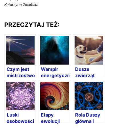
Katarzyna Zielińska
PRZECZYTAJ TEŻ:
Czym jest
Wampir
Dusze
mistrzostwo
energetyczny
zwierząt
w
numerologii?
Łuski
Etapy
Rola Duszy
osobowości
ewolucji
główna i
Duszy
Duszy
dodatkowa