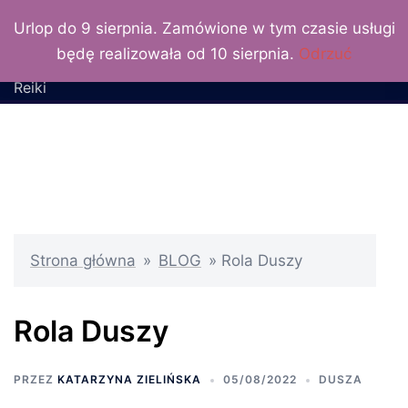
LuxLunaris
Przejdź
Urlop do 9 sierpnia. Zamówione w tym czasie usługi
do
Katarzyna Zielińska –
będę realizowała od 10 sierpnia.
Odrzuć
treści
wróżka, numerolog, Mistrz
Reiki
Strona główna
»
BLOG
»
Rola Duszy
Rola Duszy
PRZEZ
KATARZYNA ZIELIŃSKA
05/08/2022
DUSZA