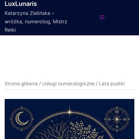
LuxLunaris
Przejdź
do
Katarzyna Zielińska –
treści
wróżka, numerolog, Mistrz
Reiki
Strona główna
/
Usługi numerologiczne
/ Lata pustki