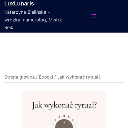
LuxLunaris
Przejdź
do
Katarzyna Zielińska –
treści
wróżka, numerolog, Mistrz
Reiki
Strona główna
/
Ebooki
/ Jak wykonać rytuał?