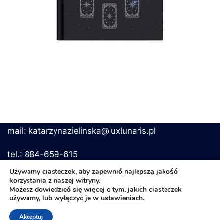
mail: katarzynazielinska@luxlunaris.pl
tel.: 884-659-615
Używamy ciasteczek, aby zapewnić najlepszą jakość
korzystania z naszej witryny.
Możesz dowiedzieć się więcej o tym, jakich ciasteczek
Regulamin i polityka prywatności
używamy, lub wyłączyć je w
ustawieniach
.
Przeczytaj jak pracuję
Akceptuj