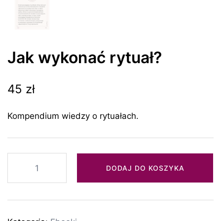
Jak wykonać rytuał?
45
zł
Kompendium wiedzy o rytuałach.
ilość
DODAJ DO KOSZYKA
Jak
wykonać
rytuał?