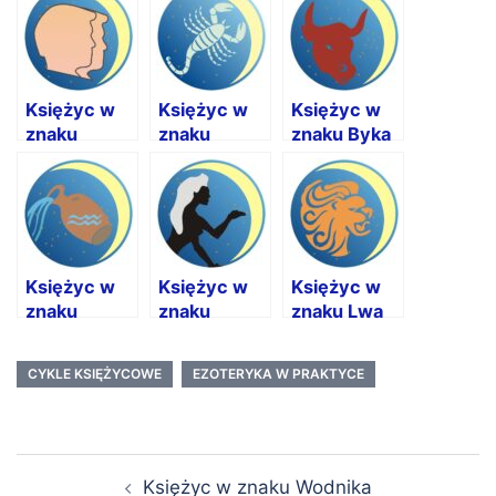
Księżyc w
Księżyc w
Księżyc w
znaku
znaku
znaku Byka
Bliźniąt
Skorpiona
Księżyc w
Księżyc w
Księżyc w
znaku
znaku
znaku Lwa
Wodnika
Panny
CYKLE KSIĘŻYCOWE
EZOTERYKA W PRAKTYCE
Nawigacja
Księżyc w znaku Wodnika