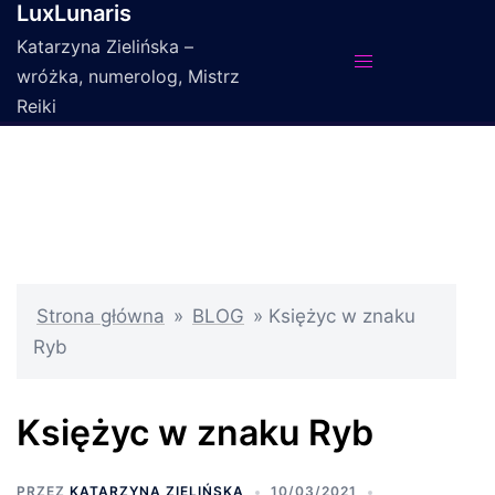
LuxLunaris
Przejdź
do
Katarzyna Zielińska –
treści
wróżka, numerolog, Mistrz
Reiki
Strona główna
»
BLOG
»
Księżyc w znaku
Ryb
Księżyc w znaku Ryb
PRZEZ
KATARZYNA ZIELIŃSKA
10/03/2021