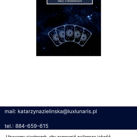
mail: katarzynazielinska@luxlunaris.pl
tel.: 884-659-615
Używamy ciasteczek, aby zapewnić najlepszą jakość