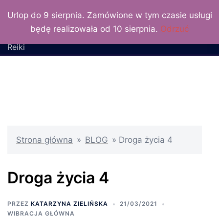
LuxLunaris
Przejdź
Urlop do 9 sierpnia. Zamówione w tym czasie usługi
do
Katarzyna Zielińska –
będę realizowała od 10 sierpnia.
Odrzuć
treści
wróżka, numerolog, Mistrz
Reiki
Strona główna
»
BLOG
»
Droga życia 4
Droga życia 4
PRZEZ
KATARZYNA ZIELIŃSKA
21/03/2021
WIBRACJA GŁÓWNA