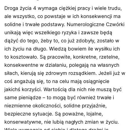
Droga życia 4 wymaga ciężkiej pracy i wiele trudu,
ale wszystko, co powstaje w ich konsekwencji ma
solidne i trwałe podstawy. Numerologiczne Czwórki
unikają więc wszelkiego ryzyka i zawsze będą
dążyć do tego, żeby to, co już zdobyły, zostało w
ich życiu na długo. Wiedzą bowiem ile wysiłku ich
to kosztowało. Są pracowite, konkretne, rzetelne,
konsekwentne w działaniu, polegają na własnych
siłach, kierują się zdrowym rozsądkiem. Jeżeli już w
coś angażują się, to na celu mają osiągnięcie
jakichś korzyści. Wartością dla nich nie muszą być
same pieniądze – to mogą być również trwałe i
niezmienne okoliczności, solidne przyjaźnie,
bezpieczne sytuacje. Są poważne, lojalne,
konserwatywne, nie lubią nagłych zmian w życiu.
Wiele wymagają od siebie i dlatego drażni je