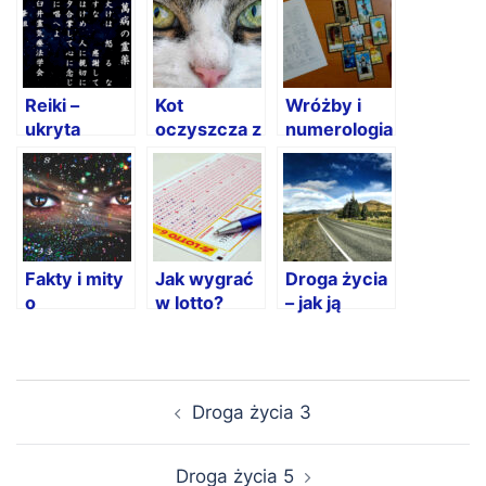
Reiki –
Kot
Wróżby i
ukryta
oczyszcza z
numerologia
metoda
negatywnych
przywoływania
energii nas i
szczęścia
nasz dom
Fakty i mity
Jak wygrać
Droga życia
o
w lotto?
– jak ją
numerologii
Numerologia
wyliczyć?
– co jest
pokazuje
prawdą a co
gdzie ludzie
Nawigacja
nie?
popełniają
Droga życia 3
wpisu
błąd
Droga życia 5