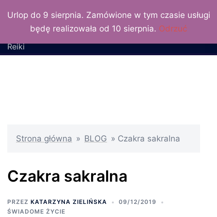
LuxLunaris
Przejdź
Urlop do 9 sierpnia. Zamówione w tym czasie usługi
do
Katarzyna Zielińska –
będę realizowała od 10 sierpnia.
Odrzuć
treści
wróżka, numerolog, Mistrz
Reiki
Strona główna
»
BLOG
»
Czakra sakralna
Czakra sakralna
PRZEZ
KATARZYNA ZIELIŃSKA
09/12/2019
ŚWIADOME ŻYCIE