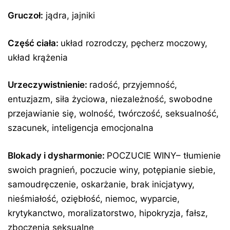
Gruczoł:
jądra, jajniki
Część ciała:
układ rozrodczy, pęcherz moczowy,
układ krążenia
Urzeczywistnienie:
radość, przyjemność,
entuzjazm, siła życiowa, niezależność, swobodne
przejawianie się, wolność, twórczość, seksualność,
szacunek, inteligencja emocjonalna
Blokady i dysharmonie:
POCZUCIE WINY– tłumienie
swoich pragnień, poczucie winy, potępianie siebie,
samoudręczenie, oskarżanie, brak inicjatywy,
nieśmiałość, oziębłość, niemoc, wyparcie,
krytykanctwo, moralizatorstwo, hipokryzja, fałsz,
zboczenia seksualne