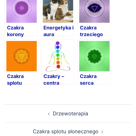
Czakra
Energetyka i
Czakra
korony
aura
trzeciego
zwierząt
oka
Czakra
Czakry –
Czakra
splotu
centra
serca
słonecznego
energetyczne
człowieka
Nawigacja
Drzewoterapia
wpisu
Czakra splotu słonecznego