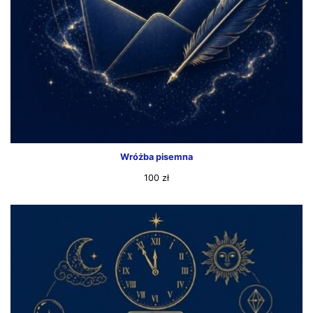
Wróżba pisemna
100
zł